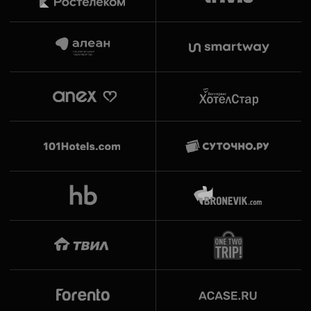
معايير خدمة عالية
معايير موحّدة للخدمة والعمليات التشغيلية لضمان جودة
مستقرة في جميع العقارات.
مبيعات فعّالة
الربط مع منصات الحجز OTA الرئيسية والقنوات المباشرة
الخاصة مع إدارة مركزية للإيرادات.
دعم تسويقي
دعم متكامل يشمل بناء العلامة التجارية، الحملات الإعلانية
والترويج الرقمي.
شفافية مالية
تقارير شهرية، مراقبة مؤشرات الأداء (KPI) والتنبؤ بالإيرادات
للمالك.