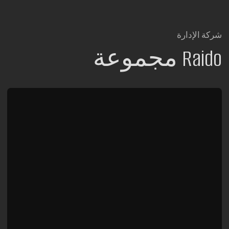
24/7
+7 (980) 900-70-09
+7 (985) 700-70-09
البريد الإلكتروني
hello@raido.moscow
أحدث الأخبار
والعروض في قناتنا على Telegram ‏@RaidoMoscow_News
RAIDOMOSCOW_NEWS