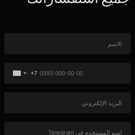
الإدارة
الفنادق
Raido.Moscow Forest
Raido.Moscow Big City
Raido.Moscow Sky
Raido.Moscow History