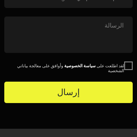
للضيوف
عروض وتخفيضات خاصة
جهات الاتصال
عرض العقد
السياسات
للمستثمرين
للمستثمرين والشركاء
تسليم العقار للإدارة
تجديد وتشغيل العقار
عن مجموعة Raido
للعملاء من الشركات
طلب حجز جماعي
إقامة موظفي الشركات في رحلات العمل
خدمة الحجز على مدار الساعة