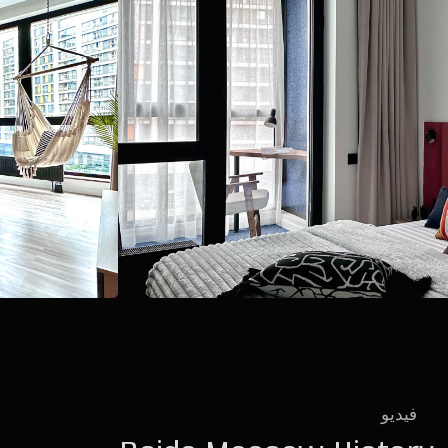
كل ما تحتاجه لراحتك
استرخِ على الأراجيح بجوار النوافذ البانورامية أو على الكرسي
الهزاز. مفروشات فاخرة، مراتب طبية، ومناطق استرخاء
متكاملة داخل الغرف لمستوى أقصى من الراحة.