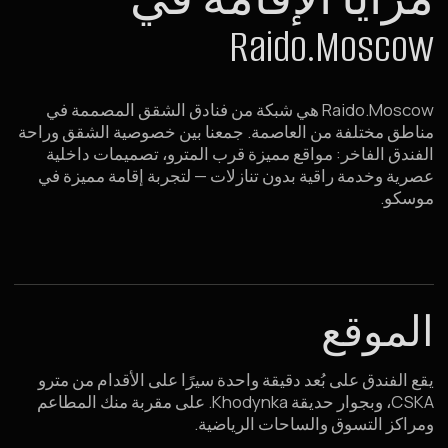
خدمة متميزة
أنت ضيفنا وكل شيء مُعدّ لراحتك: خدمة الغرف لتقديم الإفطار
والعشاء، مساعد رقمي متاح 24/7، خدمات غسيل الملابس،
تخزين الأمتعة، ردهة انتظار والمزيد لراحة إقامتك.