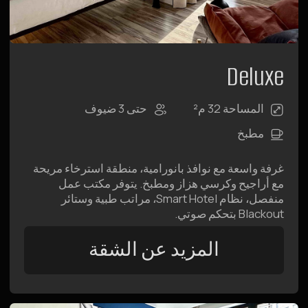
ومطبخ-غرفة معيشة مع منطقة طعام ومنطقة استرخاء.
نوافذ بانورامية، أراجيح وكراسي هزازة، نظام Smart
Hotel، مراتب طبية وستائر Blackout بتحكم صوتي.
اللمسة الأخيرة — حمّام بإضاءة ناعمة.
المزيد عن الشقة
المعرض
Raido.Moscow History