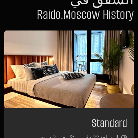
عناصر نظام Smart Hotel، مساحة عمل، مراتب طبية
وستائر Blackout.
المزيد عن الشقة
Deluxe
المساحة 32 م²
حتى 3 ضيوف
مطبخ
غرفة واسعة مع نوافذ بانورامية، منطقة استرخاء مريحة
مع أراجيح وكرسي هزاز ومطبخ. يتوفر مكتب عمل