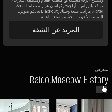
مزايا الإقامة في
Raido.Moscow
Raido.Moscow هي شبكة من فنادق الشقق المصممة في
مناطق مختلفة من العاصمة. جمعنا بين خصوصية الشقق وراحة
الفندق الفاخر: مواقع مميزة قرب المترو، تصميمات داخلية
عصرية وخدمة راقية بدون تنازلات — لتجربة إقامة مميزة في
موسكو.
الموقع
يقع الفندق على بُعد دقيقة واحدة سيرًا على الأقدام من مترو
CSKA، وبجوار حديقة Khodynka. على مقربة منك المطاعم
ومراكز التسوق والساحات الرياضية.