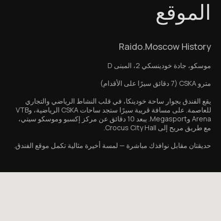
الموقع
Raido.Moscow History
موسكو، جادة خودينسكي 2، المبنى D
مترو CSKA (7 دقائق سيرًا على الأقدام)
يقع الفندق بجوار ساحة خودينكا، في قلب النشاط الرياضي والتجاري
للعاصمة. على مسافة قريبة سيرًا ستجد ساحات CSKA الرياضية، وVTB
Arena وMegasport. يبعد 10 دقائق عن مركز إكسبو وموسكو سيتي،
مع طريق مريح إلى Crocus City Hall.
حديقتان مقابل نوافذك مباشرة — لمسة أخيرة مثالية تكمل موقع الفندق.