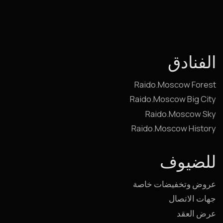
Raido.Moscow Big City
Raido.Moscow Sky
Raido.Moscow History
للضيوف
عروض وتخفيضات خاصة
جهات الاتصال
عرض العقد
السياسات
للمستثمرين
للمستثمرين والشركاء
تسليم العقار للإدارة
تجديد وتشغيل العقار
عن مجموعة Raido
للعملاء من الشركات
طلب حجز جماعي
إقامة موظفي الشركات في رحلات العمل