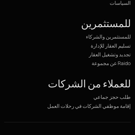
خدمة الحجز على مدار الساعة
24/7
+7 (980) 900-70-09
+7 (985) 700-70-09
البريد الإلكتروني
hello@raido.moscow
أحدث الأخبار
والعروض في قناتنا على Telegram ‏@RaidoMoscow_News