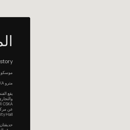
ال
story
موسكو، جاد
مترو CSKA (7 دقائق سيرًا على الأقدام)
يقع الفن
والتجار
عن مركز
ty Hall.
حديقتان 
موقع الف