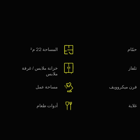
حمّام
المساحة 22 م²
تلفاز
خزانة ملابس / غرفة
ملابس
فرن ميكروويف
مساحة عمل
غلاية
أدوات طعام