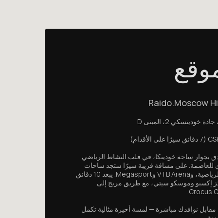
موقع
Raido.Moscow Hi
ة خودينسكي 2، المبنى D
دق بجوار ساحة خودينكا، في قلب النشاط الرياضي
ي للعاصمة. على مسافة قريبة سيرًا ستجد ساحات
CSKA الرياضية، وVTB Arena وMegasport. يبعد 10 دقائق
 إكسبو وموسكو سيتي، مع طريق مريح إلى
Crocus Ci
مقابل نوافذك مباشرة — لمسة أخيرة مثالية تكمل
ندق.