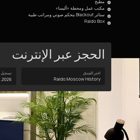
مطبخ
مكتب عمل ومحطة «أليسا»
ستائر Blackout بتحكم صوتي ومراتب طبية
Raido Box
الحجز عبر الإنترنت
اختر الفندق
تسجيل ا
Raido.Moscow History
ح
2
9
5
16