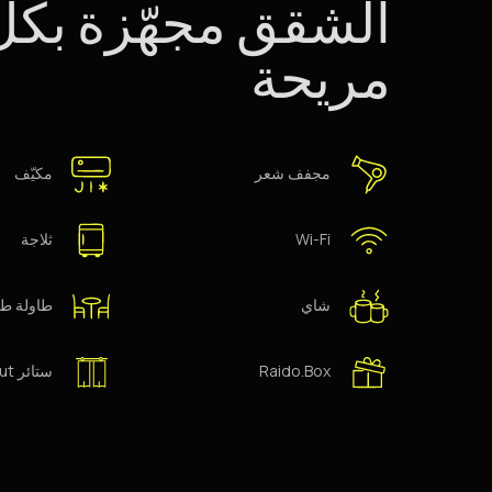
الشقق مجهّزة بكل 
مريحة
مجفف شعر
مكيّف
Wi-Fi
ثلاجة
شاي
طاولة طع
Raido.Box
ستائر Blackout