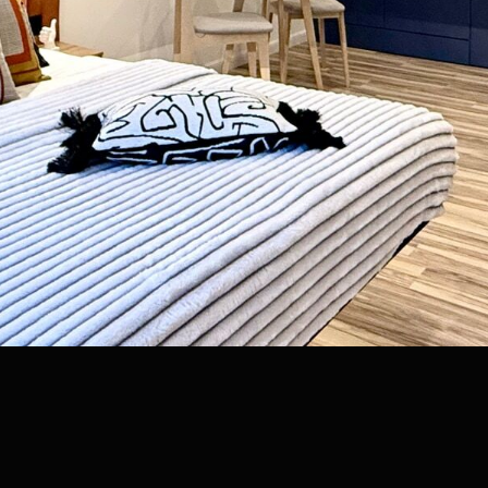
17
18
19
20
21
2
24
25
26
27
28
2
31
1
2
3
4
5